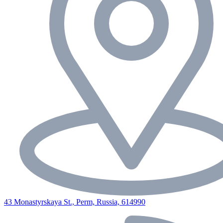
43 Monastyrskaya St., Perm, Russia, 614990