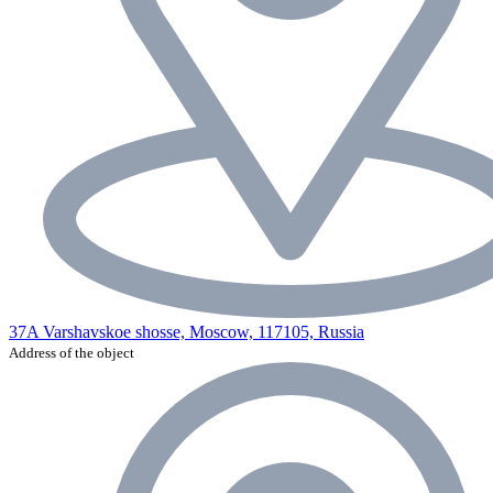
37A Varshavskoe shosse, Moscow, 117105, Russia
Address of the object