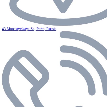
43 Monastyrskaya St., Perm, Russia