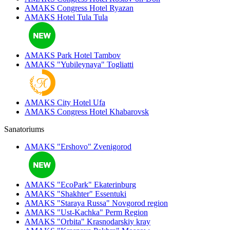
AMAKS Congress Hotel
Ryazan
AMAKS Hotel Tula
Tula
AMAKS Park Hotel
Tambov
AMAKS "Yubileynaya"
Togliatti
AMAKS City Hotel
Ufa
AMAKS Congress Hotel
Khabarovsk
Sanatoriums
AMAKS "Ershovo"
Zvenigorod
AMAKS "EcoPark"
Ekaterinburg
AMAKS "Shakhter"
Essentuki
AMAKS "Staraya Russa"
Novgorod region
AMAKS "Ust-Kachka"
Perm Region
AMAKS "Orbita"
Krasnodarskiy kray