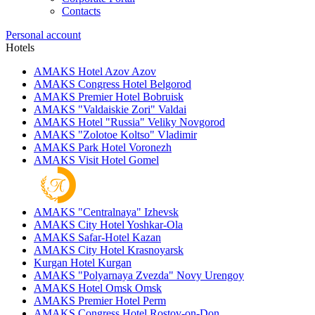
Contacts
Personal account
Hotels
AMAKS Hotel Azov
Azov
AMAKS Congress Hotel
Belgorod
AMAKS Premier Hotel
Bobruisk
AMAKS "Valdaiskie Zori"
Valdai
AMAKS Hotel "Russia"
Veliky Novgorod
AMAKS "Zolotoe Koltso"
Vladimir
AMAKS Park Hotel
Voronezh
AMAKS Visit Hotel
Gomel
AMAKS "Centralnaya"
Izhevsk
AMAKS City Hotel
Yoshkar-Ola
AMAKS Safar-Hotel
Kazan
AMAKS City Hotel
Krasnoyarsk
Kurgan Hotel
Kurgan
AMAKS "Polyarnaya Zvezda"
Novy Urengoy
AMAKS Hotel Omsk
Omsk
AMAKS Premier Hotel
Perm
AMAKS Congress Hotel
Rostov-on-Don